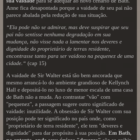
sua vaidade
para se adequar ao novo cenário de Bath.
Anne fica desapontada porque a vaidade de seu pai não
parece abalada pela redução de sua situação.
“Ela pode não se admirar, mas deve suspirar que seu
pai não sentisse nenhuma degradação em sua
mudança, não visse nada a lamentar nos deveres e
dignidade do proprietário de terras residente,
encontrasse tanto para ser vaidoso na pequenez de uma
cidade.“
(cap 15)
A vaidade de Sir Walter está tão bem ancorada que
mesmo arrancá-lo do ambiente grandioso de Kellynch
Hall e depositá-lo no luxo de menor escala de uma casa
de Bath não a muda. Ao contrastar "vão" com
"pequenez", a passagem sugere outro significado de
vaidade: inutilidade. A obsessão de Sir Walter com sua
posição pode ter significado no país onde, como
"proprietário de terra residente", ele tem "deveres e
dignidade" para dar propósito à sua posição.
Em Bath,
no entanto, onde seus únicos "deveres"
são se exibir