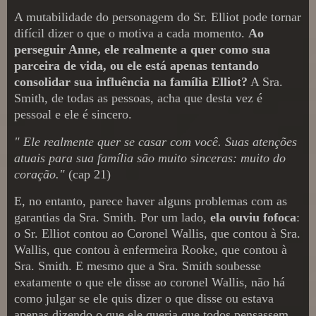
A mutabilidade do personagem do Sr. Elliot pode tornar
difícil dizer o que o motiva a cada momento.
Ao
perseguir Anne, ele realmente a quer como sua
parceira de vida, ou ele está apenas tentando
consolidar sua influência na família Elliot?
A Sra.
Smith, de todas as pessoas, acha que desta vez é
pessoal e ele é sincero.
" Ele realmente quer se casar com você. Suas atenções
atuais para sua família são muito sinceras: muito do
coração."
(cap 21)
E, no entanto, parece haver alguns problemas com as
garantias da Sra. Smith. Por um lado,
ela ouviu fofoca
:
o Sr. Elliot contou ao Coronel Wallis, que contou à Sra.
Wallis, que contou à enfermeira Rooke, que contou à
Sra. Smith. E mesmo que a Sra. Smith soubesse
exatamente o que ele disse ao coronel Wallis, não há
como julgar se ele quis dizer o que disse ou estava
apenas dizendo o que ele queria que todos pensassem