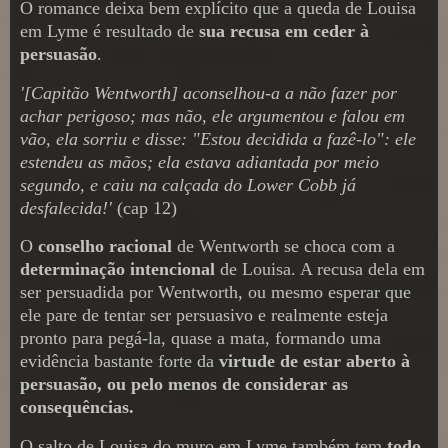
O romance deixa bem explícito que a queda de Louisa
em Lyme é resultado de
sua recusa em ceder à
persuasão
.
'[Capitão Wentworth] aconselhou-a a não fazer por
achar perigoso; mas não, ele argumentou e falou em
vão, ela sorriu e disse: "Estou decidida a fazê-lo": ele
estendeu as mãos; ela estava adiantada por meio
segundo, e caiu na calçada do Lower Cobb já
desfalecida!'
(cap 12)
O
conselho racional
de Wentworth se choca com a
determinação intencional
de Louisa. A recusa dela em
ser persuadida por Wentworth, ou mesmo esperar que
ele pare de tentar ser persuasivo e realmente esteja
pronto para pegá-la, quase a mata, formando uma
evidência bastante forte da
virtude de estar aberto à
persuasão, ou pelo menos de considerar as
consequências.
O salto de Louisa do muro em Lyme também tem
todo