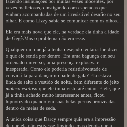
fazendo insinuações por muitas vezes inocentes, por
vezes maliciosas,o instigando com espetadas que
vinham acompanhadas de um irresistível desafio no seu
olhar. E como Lizzy sabia se comunicar com os olhos...
Ela era mais nova que ele, na verdade ela tinha a idade
de Gegê.Mas o problema não era esse.
Qualquer um que já a tenha desejado tentaria lhe dizer
o que ele sentia por dentro. Era uma bagunça em seu
ordenado universo, uma presença explosiva e
inesperada. Como ele poderia resistiràvontade de
convidá-la para dançar no baile de gala? Ela estava
linda de salto e vestido de noite, bem diferente do jeito
moleca estilosa
que ele tinha visto até então. E ele, que
já a tinha achado muito interessante antes, ficou
hipnotizado quando viu suas belas pernas bronzeadas
dentro de meias de seda.
A única coisa que Darcy sempre quis era a impressão
de que ela não estivesse fingindo, mas depois que a