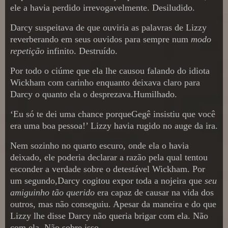
ele a havia perdido irrevogavelmente. Desiludido.
Darcy suspeitava de que ouviria as palavras de Lizzy
reverberando em seus ouvidos para sempre num
modo
repetição
infinito. Destruído.
Por todo o ciúme que ela lhe causou falando do idiota
Wickham com carinho enquanto deixava claro para
Darcy o quanto ela o desprezava.Humilhado.
‘Eu só te dei uma chance porqueGegê insistiu que você
era uma boa pessoa!’ Lizzy havia rugido no auge da ira.
Nem sozinho no quarto escuro, onde ela o havia
deixado, ele poderia declarar a razão pela qual tentou
esconder a verdade sobre o detestável Wickham. Por
um segundo,Darcy cogitou expor toda a nojeira que
seu
amiguinho tão querido
era capaz de causar na vida dos
outros, mas não conseguiu. Apesar da maneira e do que
Lizzy lhe disse Darcy não queria brigar com ela. Não
com ela. Não sobre isso.