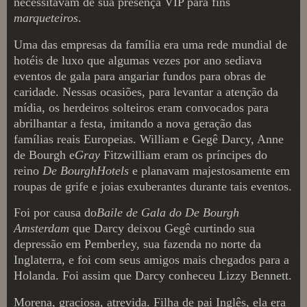
necessitavam de sua presença VIP para fins
marqueteiros
.
Uma das empresas da família era uma rede mundial de
hotéis de luxo que algumas vezes por ano sediava
eventos de gala para angariar fundos para obras de
caridade. Nessas ocasiões, para levantar a atenção da
mídia, os herdeiros solteiros eram convocados para
abrilhantar a festa, imitando a nova geração das
famílias reais Europeias. William e Gegê Darcy, Anne
de Bourgh e
Gray
Fitzwilliam eram os príncipes do
reino
De BourghHotels
e planavam majestosamente em
roupas de grife e joias exuberantes durante tais eventos.
Foi por causa do
Baile de Gala do De Bourgh
Amsterdam
que Darcy deixou Gegê curtindo sua
depressão em Pemberley, sua fazenda no norte da
Inglaterra, e foi com seus amigos mais chegados para a
Holanda. Foi assim que Darcy conheceu Lizzy Bennett.
Morena, graciosa, atrevida. Filha de pai Inglês, ela era