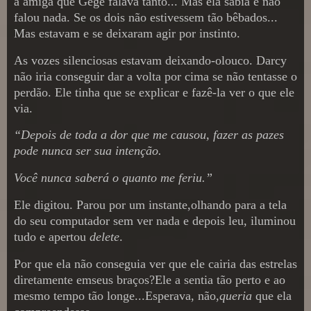
a amiga que Gegê falava tanto... Mas ela sabia e não
falou nada. Se os dois não estivessem tão bêbados...
Mas estavam e se deixaram agir por instinto.
As vozes silenciosas estavam deixando-olouco. Darcy
não iria conseguir dar a volta por cima se não tentasse o
perdão. Ele tinha que se explicar e fazê-la ver o que ele
via.
“Depois de toda a dor que me causou, fazer as pazes
pode nunca ser sua intenção.
Você nunca saberá o quanto me feriu.”
Ele digitou. Parou por um instante,olhando para a tela
do seu computador sem ver nada e depois leu, iluminou
tudo e apertou
delete
.
Por que ela não conseguia ver que ele cairia das estrelas
diretamente emseus braços?Ele a sentia tão perto e ao
mesmo tempo tão longe...Esperava, não,
queria
que ela