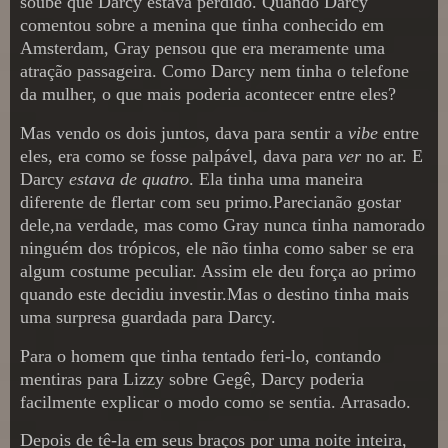
soube que Darcy estava perdido. Quando Darcy
comentou sobre a menina que tinha conhecido em
Amsterdam, Gray pensou que era meramente uma
atração passageira. Como Darcy nem tinha o telefone
da mulher, o que mais poderia acontecer entre eles?
Mas vendo os dois juntos, dava para sentir a
vibe
entre
eles, era como se fosse palpável, dava para
ver
no ar. E
Darcy
estava de quatro
. Ela tinha uma maneira
diferente de flertar com seu primo.Parecianão gostar
dele,na verdade, mas como Gray nunca tinha namorado
ninguém dos trópicos, ele não tinha como saber se era
algum costume peculiar. Assim ele deu força ao primo
quando este decidiu investir.Mas o destino tinha mais
uma surpresa guardada para Darcy.
Para o homem que tinha tentado feri-lo, contando
mentiras para Lizzy sobre Gegê, Darcy poderia
facilmente explicar o modo como se sentia. Arrasado.
Depois de tê-la em seus braços por uma noite inteira,