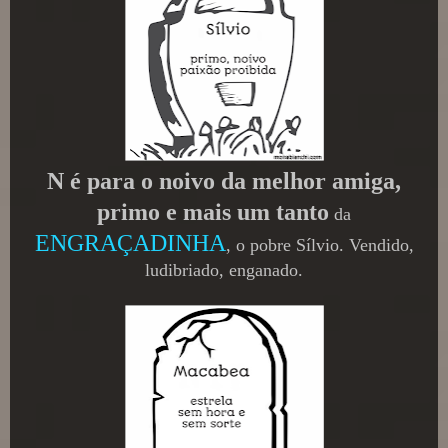
N é para o noivo da melhor amiga,
primo e mais um tanto
da
ENGRAÇADINHA
, o pobre Sílvio. Vendido,
ludibriado, enganado.