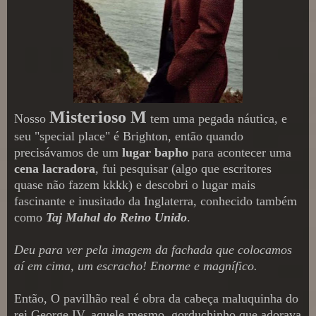
Misterioso M
Nosso
tem uma pegada náutica, e
seu "special place" é Brighton, então quando
precisávamos de um
lugar bapho
para acontecer uma
cena lacradora
, fui pesquisar (algo que escritores
quase não fazem kkkk) e descobri o lugar mais
fascinante e inusitado da Inglaterra, conhecido também
como
Taj Mahal do Reino Unido
.
Deu para ver pela imagem da fachada que colocamos
aí em cima, um escracho! Enorme e magnífico.
Então, O pavilhão real é obra da cabeça maluquinha do
rei George IV, aquele mesmo, gorduchinho que adorava