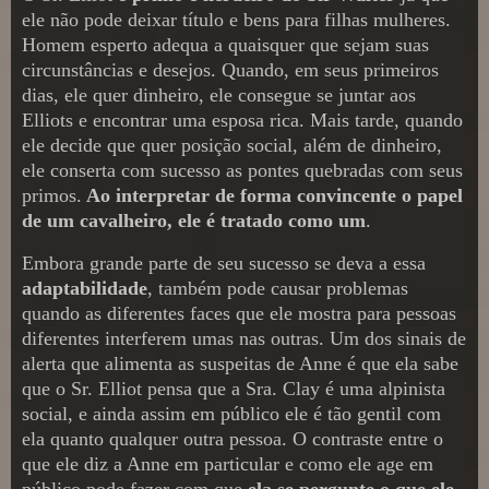
ele não pode deixar título e bens para filhas mulheres.
Homem esperto adequa a quaisquer que sejam suas
circunstâncias e desejos. Quando, em seus primeiros
dias, ele quer dinheiro, ele consegue se juntar aos
Elliots e encontrar uma esposa rica. Mais tarde, quando
ele decide que quer posição social, além de dinheiro,
ele conserta com sucesso as pontes quebradas com seus
primos.
Ao interpretar de forma convincente o papel
de um cavalheiro, ele é tratado como um
.
Embora grande parte de seu sucesso se deva a essa
adaptabilidade
, também pode causar problemas
quando as diferentes faces que ele mostra para pessoas
diferentes interferem umas nas outras. Um dos sinais de
alerta que alimenta as suspeitas de Anne é que ela sabe
que o Sr. Elliot pensa que a Sra. Clay é uma alpinista
social, e ainda assim em público ele é tão gentil com
ela quanto qualquer outra pessoa. O contraste entre o
que ele diz a Anne em particular e como ele age em
público pode fazer com que
ela se pergunte o que ele