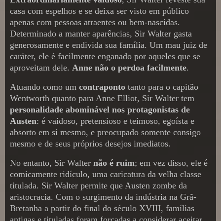
casa com espelhos e se deixa ser visto em público
apenas com pessoas atraentes ou bem-nascidas.
Determinado a manter aparências, Sir Walter gasta
generosamente e endivida sua família. Um mau juiz de
caráter, ele é facilmente enganado por aqueles que se
aproveitam dele.
Anne não o perdoa facilmente
.
Atuando como um
contraponto
tanto para o capitão
Wentworth quanto para Anne Elliot, Sir Walter tem
personalidade abominável nos protagonistas de
Austen
: é vaidoso, pretensioso e teimoso, egoísta e
absorto em si mesmo, e preocupado somente consigo
mesmo e de seus próprios desejos imediatos.
No entanto, Sir Walter
não é ruim
; em vez disso, ele é
comicamente ridículo, uma caricatura da velha classe
titulada. Sir Walter permite que Austen zombe da
aristocracia. Com o surgimento da indústria na Grã-
Bretanha a partir do final do século XVIII, famílias
antigas e tituladas foram forçadas a considerar aceitar