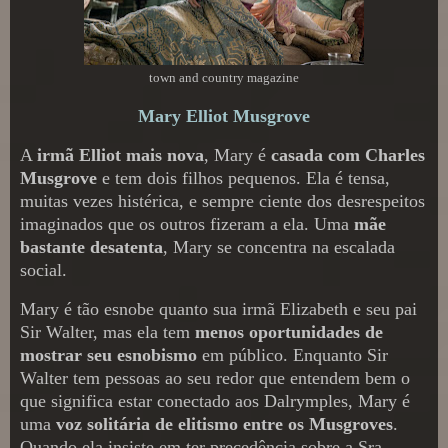
town and country magazine
Mary Elliot Musgrove
A
irmã Elliot mais nova
, Mary é
casada com Charles
Musgrove
e tem dois filhos pequenos. Ela é tensa,
muitas vezes histérica, e sempre ciente dos desrespeitos
imaginados que os outros fizeram a ela. Uma
mãe
bastante desatenta
, Mary se concentra na escalada
social.
Mary é tão esnobe quanto sua irmã Elizabeth e seu pai
Sir Walter, mas ela tem
menos oportunidades de
mostrar seu esnobismo
em público. Enquanto Sir
Walter tem pessoas ao seu redor que entendem bem o
que significa estar conectado aos Dalrymples, Mary é
uma
voz solitária de elitismo entre os Musgroves
.
Quando ela insiste em ter precedência sobre a Sra.