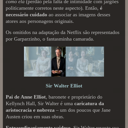
como ela
(perdão pela falta de intimidade com jargões
politicamente corretos neste aspecto). Então,
é
necessário cuidado
ao associar as imagens desses
atores aos personagens originais.
Os omitidos na adaptação da Netflix são representados
por Garparzinho, o fantasminha camarada.
Sir Walter Elliot
Pai de Anne Elliot
, baronete e proprietário do
Kellynch Hall, Sir Walter é uma
caricatura da
aristocracia e nobreza
– um dos poucos que Jane
Austen criou em suas obras.
Extraordinariamente vaidoso
, Sir Walter reveste sua