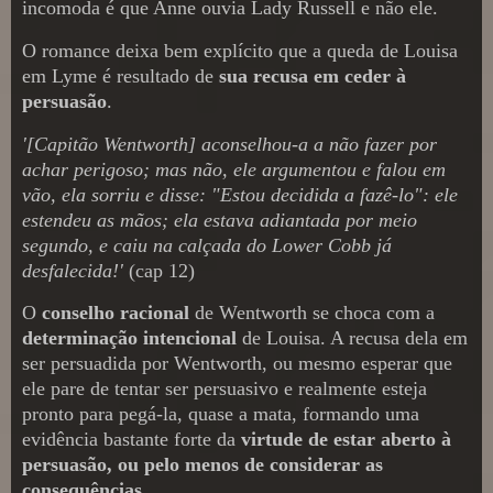
incomoda é que Anne ouvia Lady Russell e não ele.
O romance deixa bem explícito que a queda de Louisa
em Lyme é resultado de
sua recusa em ceder à
persuasão
.
'[Capitão Wentworth] aconselhou-a a não fazer por
achar perigoso; mas não, ele argumentou e falou em
vão, ela sorriu e disse: "Estou decidida a fazê-lo": ele
estendeu as mãos; ela estava adiantada por meio
segundo, e caiu na calçada do Lower Cobb já
desfalecida!'
(cap 12)
O
conselho racional
de Wentworth se choca com a
determinação intencional
de Louisa. A recusa dela em
ser persuadida por Wentworth, ou mesmo esperar que
ele pare de tentar ser persuasivo e realmente esteja
pronto para pegá-la, quase a mata, formando uma
evidência bastante forte da
virtude de estar aberto à
persuasão, ou pelo menos de considerar as
consequências.