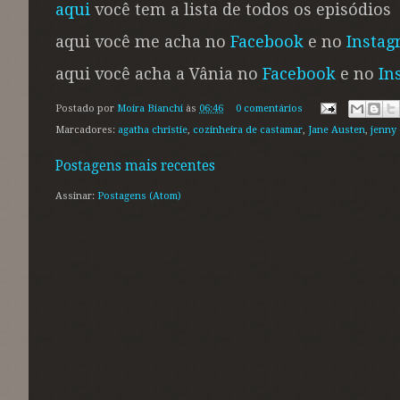
aqui
você tem a lista de todos os episódios
aqui você me acha no
Facebook
e no
Insta
aqui você acha a Vânia no
Facebook
e no
In
Postado por
Moira Bianchi
às
06:46
0 comentários
Marcadores:
agatha christie
,
cozinheira de castamar
,
Jane Austen
,
jenny
Postagens mais recentes
Assinar:
Postagens (Atom)