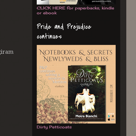
CLICK HERE for paperbacks, kindle
or ebook
Pride and Prejudice
continues
 giram
Dirty Petticoats