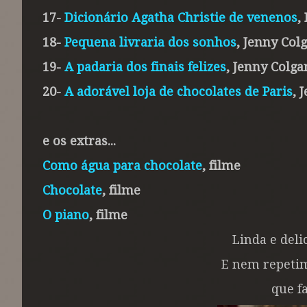
17-
Dicionário Agatha Christie de venenos
,
18-
Pequena livraria dos sonhos
, Jenny Col
19-
A padaria dos finais felizes
, Jenny Colga
20-
A adorável loja de chocolates de Paris
, 
e os extras...
Como água para chocolate
, filme
Chocolate
, filme
O piano
, filme
Linda e del
E nem repet
que fa