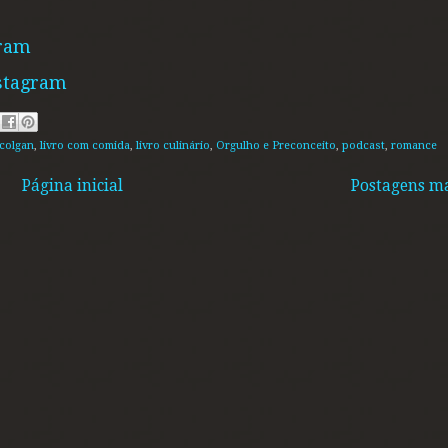
gram
stagram
 colgan
,
livro com comida
,
livro culinário
,
Orgulho e Preconceito
,
podcast
,
romance
Página inicial
Postagens ma