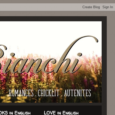
KS in English
LOVE in English