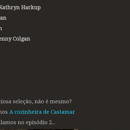
 Kathryn Harkup
gan
n
Jenny Colgan
iciosa seleção, não é mesmo?
imos
A cozinheira de Castamar
lamos no episódio 2...