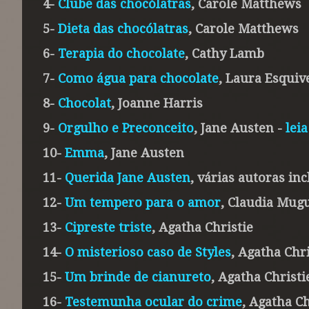
4-
Clube das chocólatras
, Carole Matthews
5-
Dieta das chocólatras
, Carole Matthews
6-
Terapia do chocolate
, Cathy Lamb
7-
Como água para chocolate
, Laura Esquiv
8-
Chocolat
, Joanne Harris
9-
Orgulho e Preconceito
, Jane Austen -
lei
10-
Emma
, Jane Austen
11-
Querida Jane Austen
, várias autoras in
12-
Um tempero para o amor
, Claudia Mug
13-
Cipreste triste
, Agatha Christie
14-
O misterioso caso de Styles
, Agatha Chri
15-
Um brinde de cianureto
, Agatha Christi
16-
Testemunha ocular do crime
, Agatha Ch