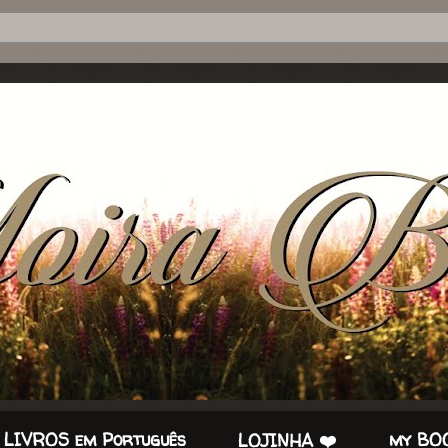
 LIVROS em Português
my BOO
LOJINHA ❤️