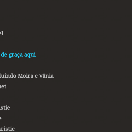
el
a de graça aqui
cluindo Moira e Vânia
uet
stie
e
ristie