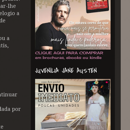
çar-lhe
elogio a
ôde
ou a
tis,
CLIQUE AQUI PARA COMPRAR
em brochuras, ebooks ou kindle
JUVENÍLIA JANE AUSTEN
ntinuar
dada por
te