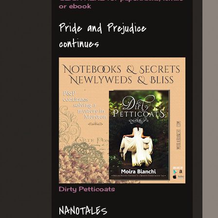
or ebook
Pride and Prejudice
continues
Dirty Petticoats
NANOTALES