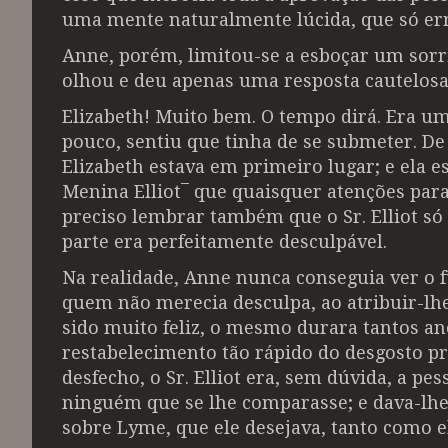
uma mente naturalmente lúcida, que só err
Anne, porém, limitou-se a esboçar um sorris
olhou e deu apenas uma resposta cautelosa
Elizabeth! Muito bem. O tempo dirá. Era um
pouco, sentiu que tinha de se submeter. De
Elizabeth estava em primeiro lugar; e ela e
Menina Elliot¯ que quaisquer atenções par
preciso lembrar também que o Sr. Elliot só
parte era perfeitamente desculpável.
Na realidade, Anne nunca conseguia ver o f
quem não merecia desculpa, ao atribuir-lhe
sido muito feliz, o mesmo durara tantos 
restabelecimento tão rápido do desgosto pr
desfecho, o Sr. Elliot era, sem dúvida, a p
ninguém que se lhe comparasse; e dava-lh
sobre Lyme, que ele desejava, tanto como el