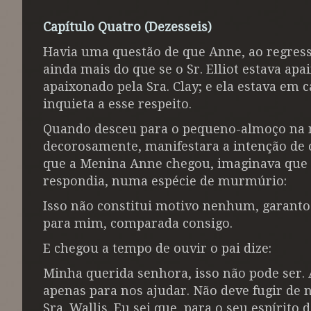
Capítulo Quatro (Dezesseis)
Havia uma questão de que Anne, ao regressar
ainda mais do que se o Sr. Elliot estava apa
apaixonado pela Sra. Clay; e ela estava em
inquieta a esse respeito.
Quando desceu para o pequeno-almoço na m
decorosamente, manifestara a intenção de os
que a Menina Anne chegou, imaginava que j
respondia, numa espécie de murmúrio:
Isso não constitui motivo nenhum, garanto-
para mim, comparada consigo.
E chegou a tempo de ouvir o pai dize:
Minha querida senhora, isso não pode ser. 
apenas para nos ajudar. Não deve fugir de n
Sra. Wallis. Eu sei que, para o seu espírito