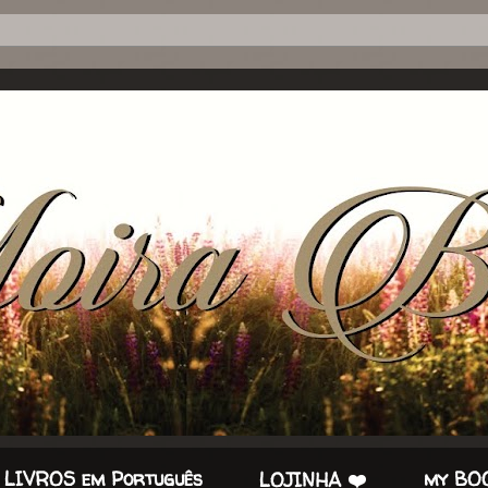
 LIVROS em Português
my BOO
LOJINHA ❤️