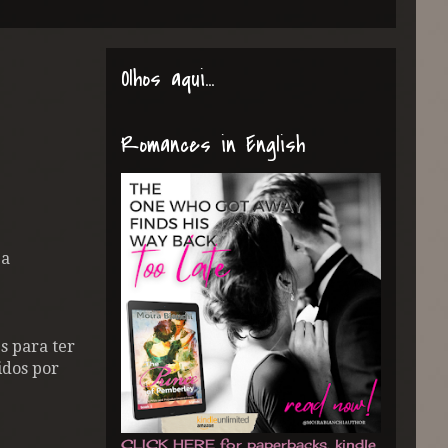
Olhos aqui...
Romances in English
 a
s para ter
idos por
CLICK HERE for paperbacks, kindle