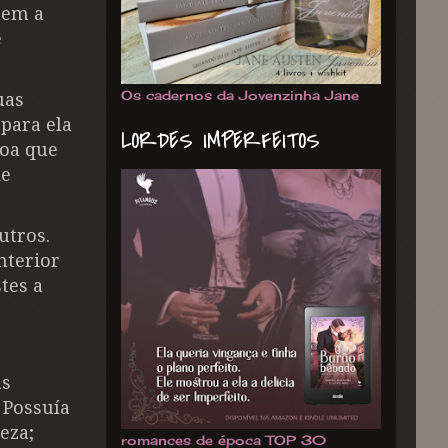
tem a
e
Os cadernos da Jovenzinha Jane
uas
 para ela
LORDES IMPERFEITOS
soa que
de
utros.
nterior
tes a
as
 Possuía
eza;
romances de época TOP 30