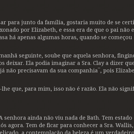
 para junto da família, gostaria muito de se certi
ixonado por Elizabeth, e essa era de que o pai não 
 casa há apenas algumas horas, quando se começou 
anhã seguinte, soube que aquela senhora, fingin
 deixar. Ela podia imaginar a Sra. Clay a dizer qu
á não precisavam da sua companhia¯, pois Elizab
lhe que, para mim, isso não é razão. Ela não signi
A senhora ainda não viu nada de Bath. Tem estado
ós agora. Tem de ficar para conhecer a Sra. Wallis,
 delicado, a contemplação da beleza é um verdadeiro