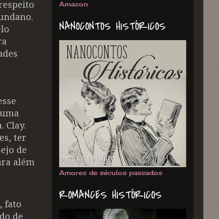
respeito
Amazon
mundano.
NANOCONTOS HISTÓRICOS
elo
ra
dades
esse
 numa
. Clay.
s, ter
sejo de
para além
Amores de séculos passados
ROMANCES HISTÓRICOS
 fato
ndo de