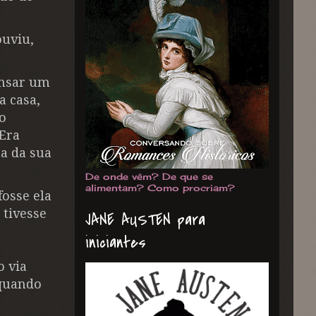
ouviu,
ensar um
a casa,
mo
 Era
a da sua
De onde vêm? De que se
alimentam? Como procriam?
fosse ela
 tivesse
JANE AUSTEN para
iniciantes
o via
 quando