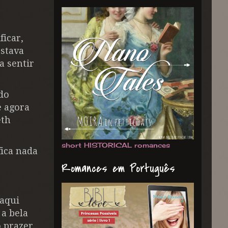
ficar,
estava
a sentir
do
e agora
eth
short HISTORICAL romances
fica nada
Romances em Português
 aqui
 a bela
 prazer.