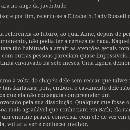
ara no auge da juventude.
o; e por fim, referiu-se a Elizabeth. Lady Russell 
:
a referência ao futuro, ao qual Anne, depois de p
 momento, não podia ter a certeza de nada. Naquel
stava tão habituada a atrair as atenções gerais co
a com outras pessoas pareciam quase impossíveis.
 tinha enviuvado há sete meses. Uma ligeira demor
umo à volta do chapéu dele sem recear que talvez 
 tais fantasias; pois, embora o casamento dele não
anos que ela não conseguia compreender um
ovocado pela sua dissolução. Qualquer que fosse o
essoa mais agradável que conheciam em Bath; ela nã
e um enorme prazer conversar com ele de vez em
a, voltar a ver e conhecer melhor.