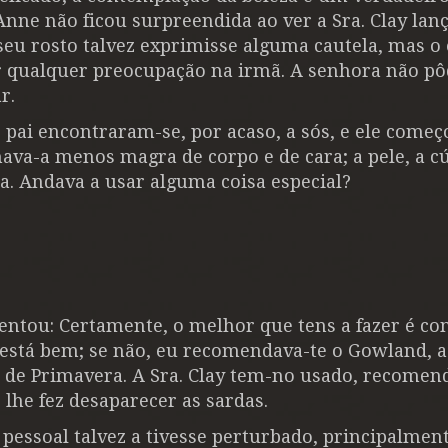
ne não ficou surpreendida ao ver a Sra. Clay lan
seu rosto talvez exprimisse alguma cautela, mas o 
r qualquer preocupação na irmã. A senhora não p
r.
ai encontraram-se, por acaso, a sós, e ele começ
ava-a menos magra de corpo e de cara; a pele, a cú
a. Andava a usar alguma coisa especial?
entou: Certamente, o melhor que tens a fazer é co
 está bem; se não, eu recomendava-te o Gowland, a
 de Primavera. A Sra. Clay tem-no usado, recomen
lhe fez desaparecer as sardas.
o pessoal talvez a tivesse perturbado, principalmen