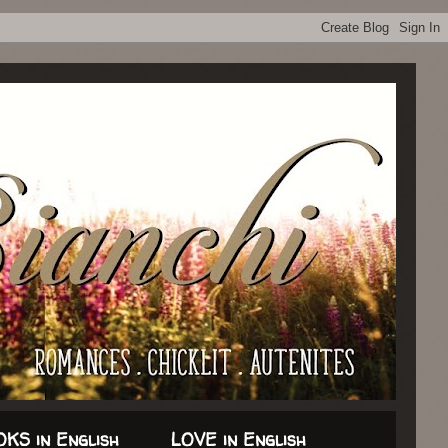
KS in English
LOVE in English