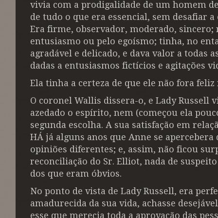
vivia com a prodigalidade de um homem de f
de tudo o que era essencial, sem desafiar
Era firme, observador, moderado, sincero; 
entusiasmo ou pelo egoísmo; tinha, no enta
agradável e delicado, e dava valor a todas 
dadas a entusiasmos fictícios e agitações 
Ela tinha a certeza de que ele não fora feli
O coronel Wallis dissera-o, e Lady Russell 
azedado o espírito, nem (começou ela pouc
segunda escolha. A sua satisfação em relação
HÁ já alguns anos que Anne se apercebera d
opiniões diferentes; e, assim, não ficou s
reconciliação do Sr. Elliot, nada de suspei
dos que eram óbvios.
No ponto de vista de Lady Russell, era perf
amadurecida da sua vida, achasse desejável 
esse que merecia toda a aprovação das pes