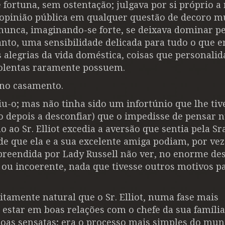
ortuna, sem ostentação; julgava por si próprio a 
 a opinião pública em qualquer questão de decoro 
nunca, imaginando-se forte, se deixava dominar p
nto, uma sensibilidade delicada para tudo o que e
as alegrias da vida doméstica, coisas que personali
violentas raramente possuem.
z no casamento.
viu-o; mas não tinha sido um infortúnio que lhe tiv
o depois a desconfiar) que o impedisse de pensar
 ao Sr. Elliot excedia a aversão que sentia pela Sra
e que ela e a sua excelente amiga podiam, por veze
urpreendida por Lady Russell não ver, no enorme de
to ou incoerente, nada que tivesse outros motivos 
eitamente natural que o Sr. Elliot, numa fase mais
estar em boas relações com o chefe da sua família,
soas sensatas; era o processo mais simples do mu