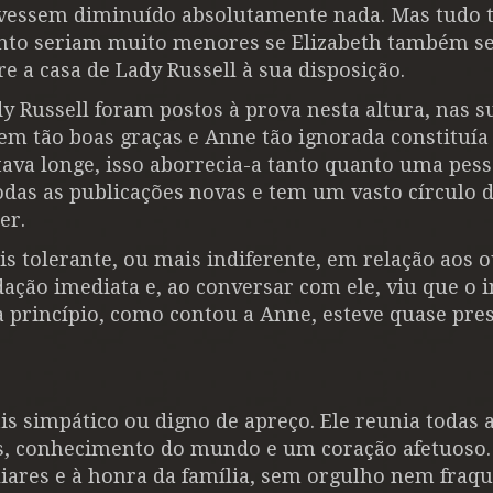
tivessem diminuído absolutamente nada. Mas tudo 
ento seriam muito menores se Elizabeth também s
re a casa de Lady Russell à sua disposição.
 Russell foram postos à prova nesta altura, nas s
em tão boas graças e Anne tão ignorada constituía
va longe, isso aborrecia-a tanto quanto uma pes
odas as publicações novas e tem um vasto círculo 
er.
s tolerante, ou mais indiferente, em relação aos o
ão imediata e, ao conversar com ele, viu que o i
a princípio, como contou a Anne, esteve quase pres
simpático ou digno de apreço. Ele reunia todas 
as, conhecimento do mundo e um coração afetuoso.
liares e à honra da família, sem orgulho nem fraqu