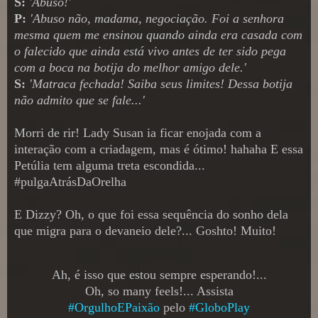
S:
'Abuso!'
P:
'Abuso não, madama, negociação. Foi a senhora
mesma quem me ensinou quando ainda era casada com
o falecido que ainda está vivo antes de ter sido pega
com a boca na botija do melhor amigo dele.'
S:
'Matraca fechada! Saiba seus limites! Dessa botija
não admito que se fale...'
Morri de rir! Lady Susan ia ficar enojada com a
interação com a criadagem, mas é ótimo! hahaha E essa
Petúlia tem alguma treta escondida...
#pulgaAtrásDaOrelha
E Dizzy? Oh, o que foi essa sequência do sonho dela
que migra para o devaneio dele?... Goshto! Muito!
Ah, é isso que estou sempre esperando!...
Oh, so many feels!... Assista
#OrgulhoEPaixão
pelo
#GloboPlay