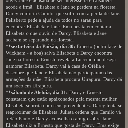
ouve. Jane é acusada de ser interesseira e Elisabeta
acode a irmã. Elisabeta e Jane se perdem na floresta.
Darcy conforta Camilo, que sofre com a perda de Jane.
Felisberto pede a ajuda de todos no sarau para
encontrar Elisabeta e Jane. Ema hesita em contar a
Elisabeta o que ouviu de Darcy. Elisabeta e Jane
acabam se separando na floresta.
**sexta-feira da Paixão, dia 30:
Ernesto (outra face de
Wickham - a boa) salva Elisabeta e Darcy encontra
Jane na floresta. Ernesto revela a Luccino que deseja
namorar Elisabeta. Darcy vai à casa de Ofélia e
descobre que Jane e Elisabeta não participaram das
armações da mãe. Elisabeta procura Uirapuru. Darcy dá
um soco em Uirapuru.
**sábado de Aleluia, dia 31:
Darcy e Ernesto
constatam que estão apaixonados pela mesma mulher.
Elisabeta se irrita com seus pretendentes. Darcy tenta se
reaproximar de Elisabeta. Julieta ordena que Camilo vá
a São Paulo e Darcy aconselha o amigo sobre Jane.
Elisabeta diz a Ernesto que gosta de Darcy. Ema exige