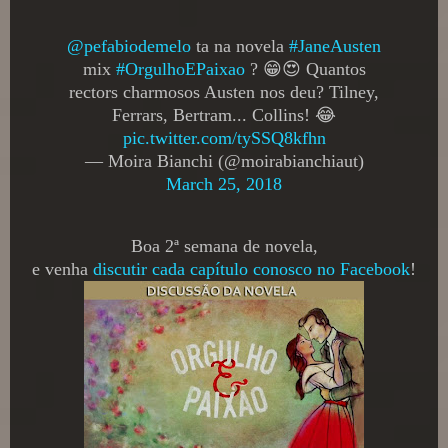
@pefabiodemelo
ta na novela
#JaneAusten
mix
#OrgulhoEPaixao
? 😁😍 Quantos
rectors charmosos Austen nos deu? Tilney,
Ferrars, Bertram... Collins! 😂
pic.twitter.com/tySSQ8kfhn
— Moira Bianchi (@moirabianchiaut)
March 25, 2018
Boa 2ª semana de novela,
e venha
discutir cada capítulo conosco no Facebook
!