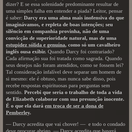
dizer? E se essa solenidade predominante resultar de
uma simples falha em entender a piada? Leitor, pensar
é saber:
Darcy era uma alma mais inofensiva do que
imaginávamos, e repleta de boas intenções; seu
silêncio em companhia provinha, não de uma
convicção de superioridade natural, mas de uma
estupidez sólida e genuína
, como só um cavalheiro
inglês ousa exibir.
Quando Darcy foi contrariado?
Cada afirmação sua foi tratada como sagrada. Quando
seus desejos não foram atendidos, como se fossem lei?
Tal consideração infalível deve separar um homem de
si mesmo: ele é obtuso, mas nunca sabe disso, pois
recebe respostas espirituosas para perguntas sem
sentido.
Percebi que seria o trabalho de toda a vida
de Elizabeth colaborar com sua presunção inocente.
É o que ela dará
em troca de ser a dona de
Pemberley
.
― Darcy acredita que vai chover! ― e todo o condado
deve procurar abrigo. ― Darcy acredita que haverá