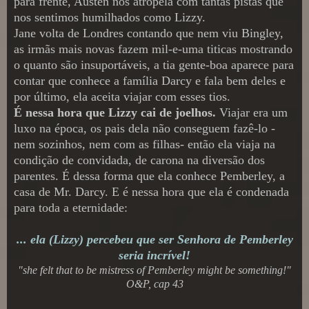
para frente, Austen nos atropela com tantas pistas que
nos sentimos humilhados como Lizzy.
Jane volta de Londres contando que nem viu Bingley,
as irmãs mais novas fazem mil-e-uma titicas mostrando
o quanto são insuportáveis, a tia gente-boa aparece para
contar que conhece a família Darcy e fala bem deles e
por último, ela aceita viajar com esses tios.
É nessa hora que Lizzy cai de joelhos.
Viajar era um
luxo na época, os pais dela não conseguem fazê-lo -
nem sozinhos, nem com as filhas- então ela viaja na
condição de convidada, de carona na diversão dos
parentes. É dessa forma que ela conhece Pemberley, a
casa de Mr. Darcy. E é nessa hora que ela é condenada
para toda a eternidade:
... ela (Lizzy) percebeu que ser Senhora de Pemberley
seria incrível!
"she felt that to be mistress of Pemberley might be something!"
O&P, cap 43