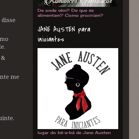
De onde vêm? De que se
alimentam? Como procriam?
 disse
JANE AUSTEN para
iniciantes
smo
e.
 &
ente me
inte.
lugar do bê-a-bá de Jane Austen