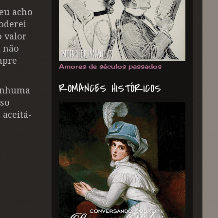
 eu acho
oderei
 valor
& não
mpre
Amores de séculos passados
ROMANCES HISTÓRICOS
nenhuma
sso
 aceitá-