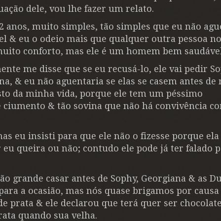
uação dele, vou lhe fazer um relato.
 anos, muito simples, tão simples que eu não agu
vel & eu o odeio mais que qualquer outra pessoa n
muito conforto, mas ele é um homem bem saudáve
amente me disse que se eu recusá-lo, ele vai pedir 
ana, & eu não aguentaria se elas se casem antes de
 resto da minha vida, porque ele tem um péssimo
ciumento & tão sovina que não há convivência co
s eu insisti para que ele não o fizesse porque ela
 eu queira ou não; contudo ele pode já ter falado 
tão grande casar antes de Sophy, Georgiana & as Du
ara a ocasião, mas nós quase brigamos por causa 
de prata & ele declarou que terá quer ser chocolat
rata quando sua velha.