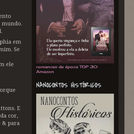
ento
o mundo.
l.
Sophia em
 mim. Se
m ele
romances de época TOP 30
Amazon
NANOCONTOS HISTÓRICOS
porque
ttons. E
da cor,
e & para