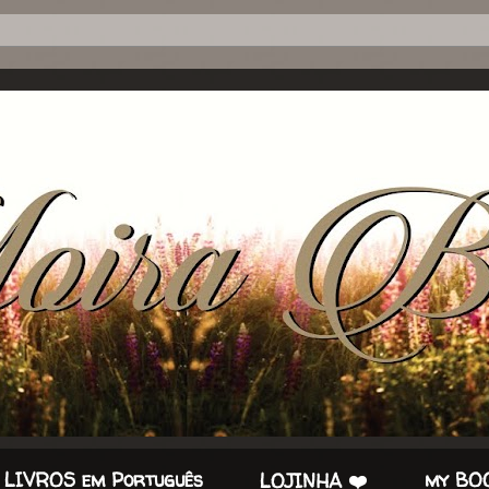
 LIVROS em Português
my BOO
LOJINHA ❤️