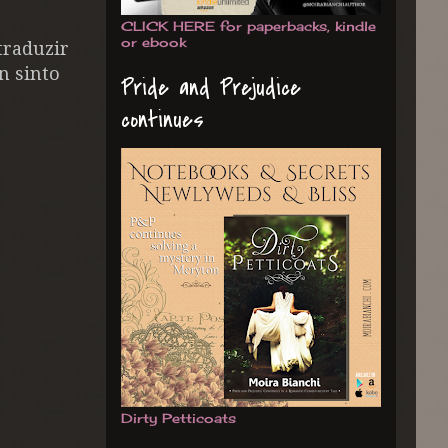
CLICK HERE for paperbacks, kindle
or ebook
traduzir
n sinto
Pride and Prejudice
continues
Dirty Petticoats