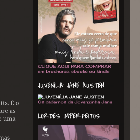
CLIQUE AQUI PARA COMPRAR
em brochuras, ebooks ou kindle
JUVENÍLIA JANE AUSTEN
Os cadernos da Jovenzinha Jane
ts. É o
bre as
LORDES IMPERFEITOS
le uma
 mas