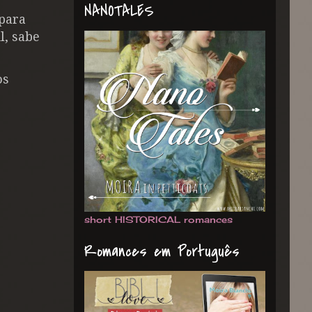
NANOTALES
 para
l, sabe
os
short HISTORICAL romances
Romances em Português