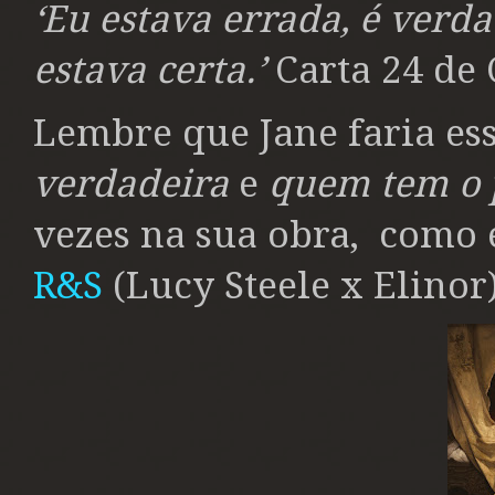
‘Eu estava errada, é verd
estava certa.’
Carta 24 de 
Lembre que Jane faria es
verdadeira
e
quem tem o 
vezes na sua obra,
como
R&S
(Lucy Steele x Elinor