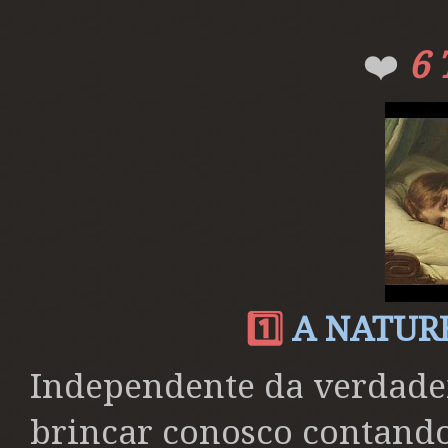
❤️
6
1️⃣
A NATUR
Independente da verdadei
brincar conosco contand