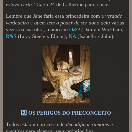
estava certa.’
Carta 24 de Catherine para a mãe.
Lembre que Jane faria essa brincadeira com a
verdade
verdadeira
e
quem tem o poder de ser dono dela
várias
vezes na sua obra,
como em
O&P
(Darcy x Wickham,
R&S
(Lucy Steele x Elinor),
NA
(Isabella x John).
2️⃣ OS PERIGOS DO PRECONCEITO
Todos estão no processo de
decodificar rumores e
mentiras
para alcançar seus próprios fins.