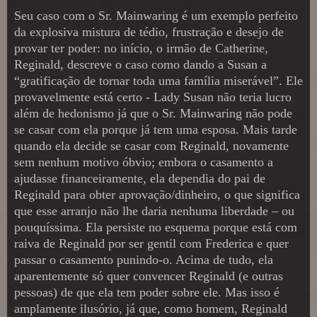
Seu caso com o Sr. Mainwaring é um exemplo perfeito
da explosiva mistura de tédio, frustração e desejo de
provar ter poder: no início, o irmão de Catherine,
Reginald, descreve o caso como dando a Susan a
“gratificação de tornar toda uma família miserável”. Ele
provavelmente está certo - Lady Susan não teria lucro
além de hedonismo já que o Sr. Mainwaring não pode
se casar com ela porque já tem uma esposa. Mais tarde
quando ela decide se casar com Reginald, novamente
sem nenhum motivo óbvio; embora o casamento a
ajudasse financeiramente, ela dependia do pai de
Reginald para obter aprovação/dinheiro, o que significa
que esse arranjo não lhe daria nenhuma liberdade – ou
pouquíssima. Ela persiste no esquema porque está com
raiva de Reginald por ser gentil com Frederica e quer
passar o casamento punindo-o. Acima de tudo, ela
aparentemente só quer convencer Reginald (e outras
pessoas) de que ela tem poder sobre ele. Mas isso é
amplamente ilusório, já que, como homem, Reginald