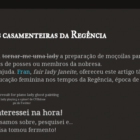
s casamenteiras da Regência
a
tornar-me uma lady
a preparação de moçoilas pa
os de posses ou membros da nobresa.
ajuda.
Fran
,
fair lady Janeite
, ofereceu este artigo t
ucação feminina nos tempos da Regência, época de
a lady playing a spinet' de CVHolsoe
pic do Twitter
teressei na hora!
samos sobre, pesquisei e...
isa tomou fermento!