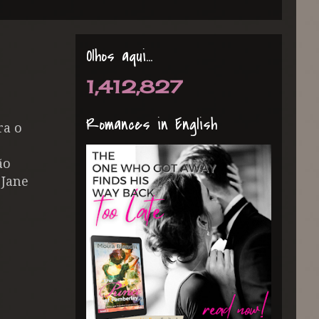
Olhos aqui...
1,412,827
Romances in English
ra o
ão
 Jane