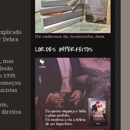
xplicado
Os cadernos da Jovenzinha Jane
r Debra
LORDES IMPERFEITOS
s, mas
issão
m 1939.
 começou
icistas
te,
direitos