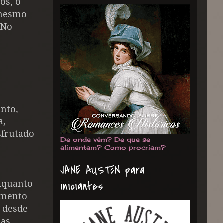
os, o
 mesmo
 No
nto,
a,
sfrutado
De onde vêm? De que se
alimentam? Como procriam?
JANE AUSTEN para
iniciantes
enquanto
umento
 desde
as.