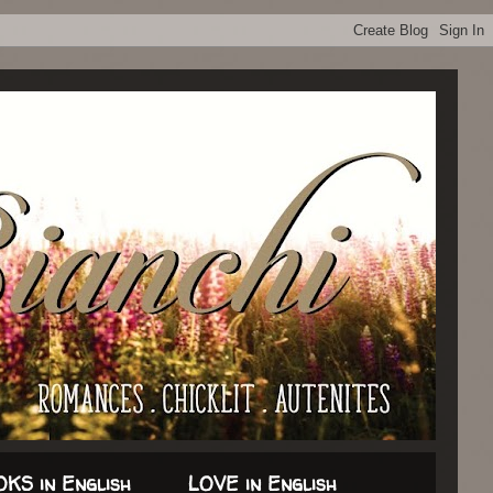
KS in English
LOVE in English