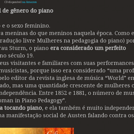
CD disponível
na Amazon
l de gênero do piano
 e o sexo feminino.
ra meninas do que meninos naquela época. Como e
tradução livre Mulheres na pedagogia do piano) po
rau Sturm, o piano
era considerado um perfeito
no século 19.
eus visitantes e familiares com suas performance
musicistas, porque isso era considerado “uma prof
elo editor da revista inglesa de música “World” e
vado, mas uma quantidade crescente de mulheres
independência. Entre 1852 e 1881, o número de mus
oman in Piano Pedagogy”.
a tocando piano
, e ela também é muito independen
 manifestação social de Austen falando contra os 