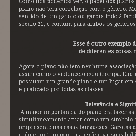
Como nós podemos ver, o papel dos piano
piano não tem correlação com o gênero. 
sentido de um garoto ou garota indo à facu
século 21, é comum para ambos os gêneros
Esse é outro exemplo 
de diferentes coisa
Agora o piano não tem nenhuma associaçã
assim como o violoncelo e/ou trompa. Enqua
possuíam um grande piano e um lugar em sua
e praticado por todas as classes.
Relevância e Signi
A maior importância do piano era fazer as
simultaneamente atuar como um símbolo da
onipresente nas casas burguesas. Garotas 
cedo e continuavam a aperfeiçoar suas hab