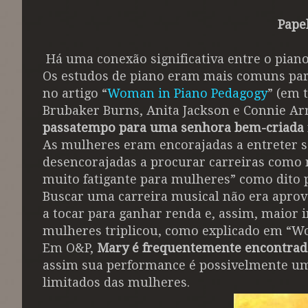
Pape
Há uma conexão significativa entre o piano
Os estudos de piano eram mais comuns pa
no artigo “
Woman in Piano Pedagogy
” (em 
Brubaker Burns, Anita Jackson e Connie Ar
passatempo para uma senhora bem-criada
As mulheres eram encorajadas a entreter s
desencorajadas a procurar carreiras como 
muito fatigante para mulheres” como dito p
Buscar uma carreira musical não era apro
a tocar para ganhar renda e, assim, maior 
mulheres triplicou, como explicado em “W
Em O&P,
Mary é frequentemente encontrad
assim sua performance é possivelmente uma
limitados das mulheres.