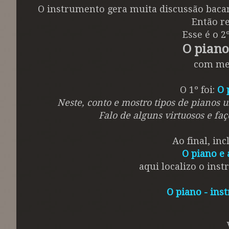
O instrumento gera muita discussão bacan
Então re
Esse é o 
O piano
com m
O 1º foi:
O 
Neste, conto e mostro tipos de pianos 
Falo de alguns virtuosos e fa
Ao final, in
O piano e 
aqui localizo o ins
O piano - ins