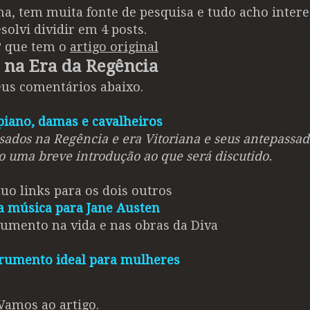
a, tem muita fonte de pesquisa e tudo acho intere
solvi dividir em 4 posts.
2º que tem o
artigo original
 na Era da Regência
eus
comentários abaixo.
piano, damas e cavalheiros
usados na Regência e era Vitoriana e seus antepassa
ço uma breve introdução ao que será discutido.
cluo links para os dois outros
a música para Jane Austen
trumento na vida e nas obras da Diva
trumento ideal para mulheres
Vamos ao artigo.