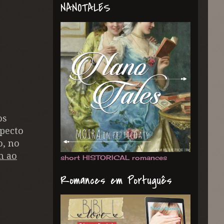
NANOTALES
os
pecto
o, no
m ao
short HISTORICAL romances
Romances em Português