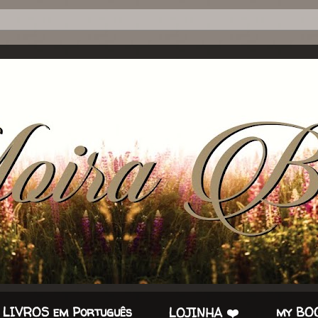
 LIVROS em Português
my BOO
LOJINHA ❤️