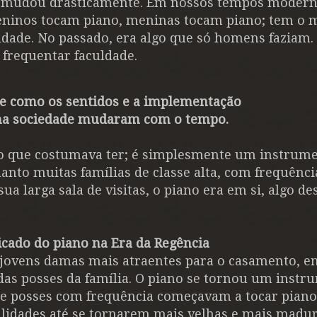
s mudou drasticamente. Em nossos tempos modern
Meninos tocam piano, meninas tocam piano; tem o
ldade. No passado, era algo que só homens faziam.
 frequentar faculdade.
de como os sentidos e a implementação
s na sociedade mudaram com o tempo.
o que costumava ter; é simplesmente um instrume
nto muitas famílias de classe alta, com frequênci
 larga sala de visitas, o piano era em si, algo de
ficado do piano na Era da Regência
 jovens damas mais atraentes para o casamento, 
s posses da família. O piano se tornou um instr
de posses com frequência começavam a tocar piano
ilidades até se tornarem mais velhas e mais madur