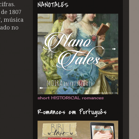
NANOTALES
ifras.
 de 1807
', música
dado no
short HISTORICAL romances
Romances em Português