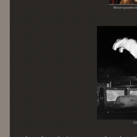
Mozart quando cria
El