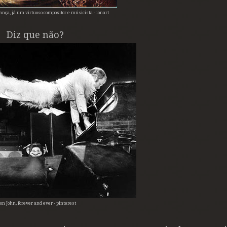
nça, já um virtuoso compositor e músicista - ionart
Diz que não?
ton John, forever and ever - pinterest