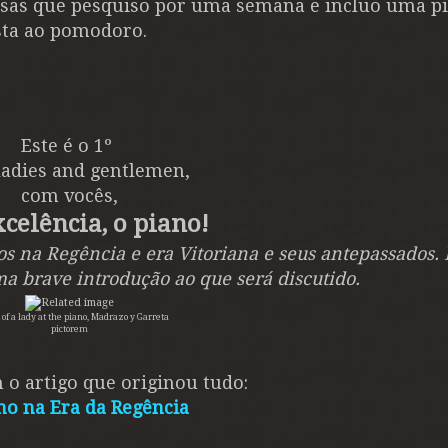
isas que pesquiso por uma semana e incluo uma pi
sta ao pomodoro.
Este é o 1º
ladies and gentlemen,
com vocês,
celência, o piano!
os na Regência e era Vitoriana e seus antepassados. 
ma brave introdução ao que será discutido.
t of a lady at the piano, Madrazo y Garreta
pictorem
 o artigo que originou tudo:
no na Era da Regência