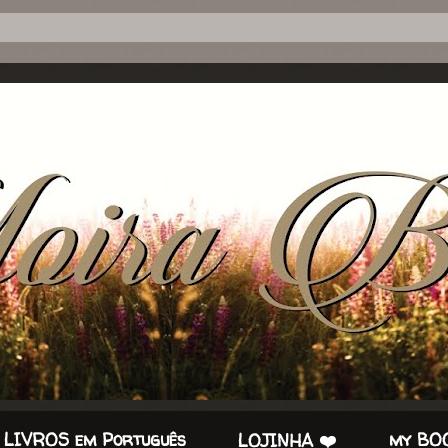
 LIVROS em Português
my BOO
LOJINHA ❤️