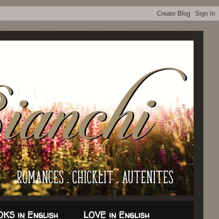
KS in English
LOVE in English