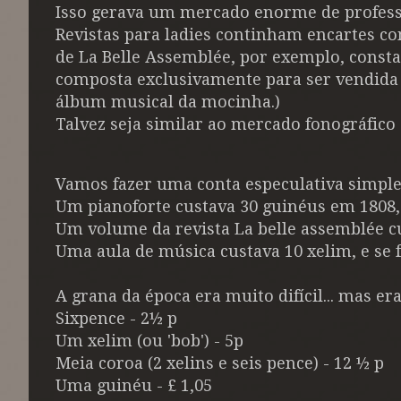
Isso gerava um mercado enorme de professo
Revistas para ladies continham encartes 
de La Belle Assemblée, por exemplo, consta
composta exclusivamente para ser vendida 
álbum musical da mocinha.)
Talvez seja similar ao mercado fonográfico 
Vamos fazer uma conta especulativa simples
Um pianoforte custava 30 guinéus em 1808, 
Um volume da revista La belle assemblée cus
Uma aula de música custava 10 xelim, e se
A grana da época era muito difícil... mas er
Sixpence - 2½ p
Um xelim (ou 'bob') - 5p
Meia coroa (2 xelins e seis pence) - 12 ½ p
Uma guinéu - £ 1,05