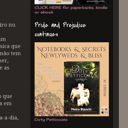
CLICK HERE for paperbacks, kindle
or ebook
Pride and Prejudice
iro nu
continues
 um
sica que
 não tem
her,
e as
o que
ca em
a-a-dia,
Dirty Petticoats