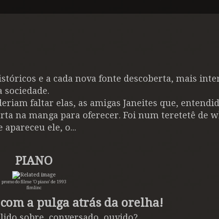
stóricos e a cada nova fonte descoberta, mais inte
 sociedade.
eriam faltar elas, as amigas Janeites que, entendi
ta na manga para oferecer. Foi num teretetê de w
 apareceu ele, o...
PIANO
promo do filme 'O piano' de 1993
fimlinc
 com a pulga atrás da orelha!
 lido sobre, conversado, ouvido?