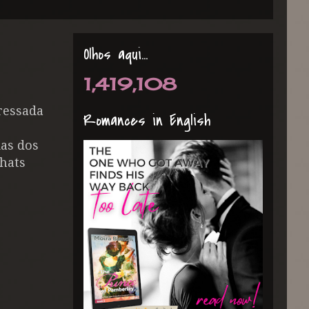
Olhos aqui...
1,419,108
ressada
Romances in English
das dos
hats