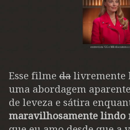
entrevista 'GG e MR discutem o 
Esse filme
da
livremente 
uma abordagem aparentem
de leveza e sátira enqua
maravilhosamente lindo 
que eu amo desde que a v