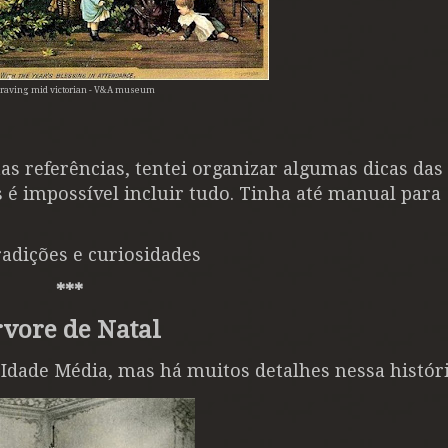
raving mid victorian - V&A museum
as referências, tentei organizar algumas dicas das
é impossível incluir tudo. Tinha até manual para
radições e curiosidades
***
rvore de Natal
dade Média, mas há muitos detalhes nessa histór