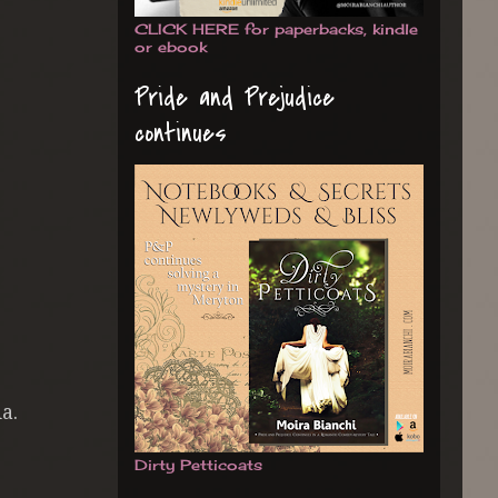
CLICK HERE for paperbacks, kindle
or ebook
Pride and Prejudice
continues
ia.
Dirty Petticoats