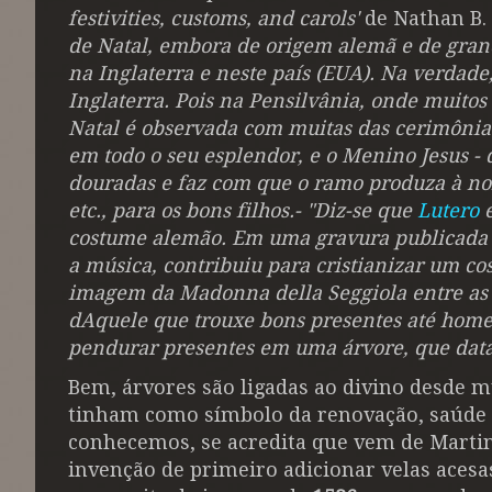
festivities, customs, and carols'
de
Nathan B.
de Natal, embora de origem alemã e de gran
na Inglaterra e neste país (EUA). Na verdad
Inglaterra. Pois na Pensilvânia, onde muito
Natal é observada com muitas das cerimônias 
em todo o seu esplendor, e o Menino Jesus -
douradas e faz com que o ramo produza à noit
etc., para os bons filhos.- "Diz-se que
Lutero
e
costume alemão. Em uma gravura publicada e
a música, contribuiu para cristianizar um c
imagem da Madonna della Seggiola entre as v
dAquele que trouxe bons presentes até homen
pendurar presentes em uma árvore, que data
Bem, árvores são ligadas ao divino desde mu
tinham como símbolo da renovação, saúde e
conhecemos, se acredita que vem de Martin
invenção de primeiro adicionar velas aces