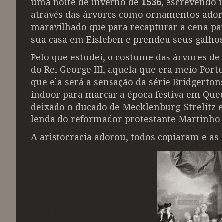
uma noite de inverno de
1536
, escrevendo
através das árvores como ornamentos adorn
maravilhado que para recapturar a cena par
sua casa
em Eisleben
e prendeu seus galhos
Pelo que estudei, o costume das árvores de
do Rei George III,
aquela que era meio Portu
que ela será a sensação da série Bridgertons
indoor para marcar a época festiva em Qu
deixado o ducado de Mecklenburg-Strelitz 
lenda do reformador protestante Martinho
A aristocracia adorou, todos copiaram e as