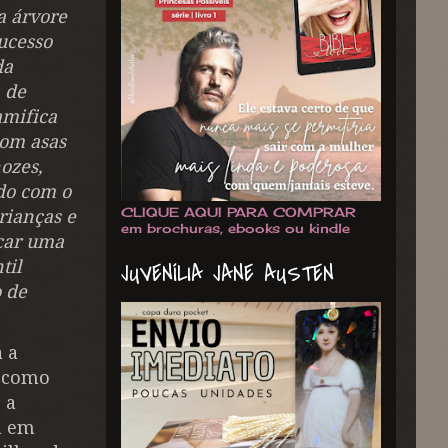
a árvore
ucesso
da
 de
amifica
com asas
ozes,
do com o
CLIQUE AQUI PARA COMPRAR
rianças e
em brochuras, ebooks ou kindle
ocar uma
til
JUVENÍLIA JANE AUSTEN
o de
á a
l como
 a
a em