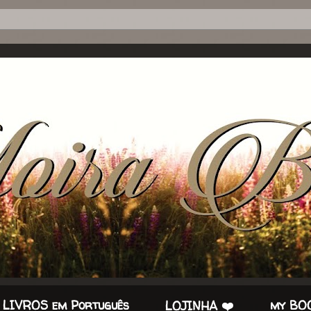
 LIVROS em Português
my BOO
LOJINHA ❤️