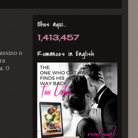
Olhos aqui...
1,413,457
Romances in English
assino o
ra
a. O