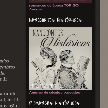
romances de época TOP 30
Amazon
NANOCONTOS HISTÓRICOS
pados
Membros
ia,
rtir
Amores de séculos passados
da rainha
l, fértil
ROMANCES HISTÓRICOS
novação.