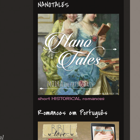
NANOTALES
short HISTORICAL romances
Romances em Português
al