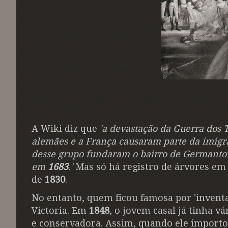
A Wiki diz que
'a devastação da Guerra dos T
alemães e a França causaram parte da imig
desse grupo fundaram o bairro de Germantow
em
1683
.'
Mas só há registro de árvores em 
de
1830
.
No entanto, quem ficou famosa por 'inventar
Victoria. Em
1848
, o jovem casal já tinha vá
e conservadora. Assim, quando ele importo