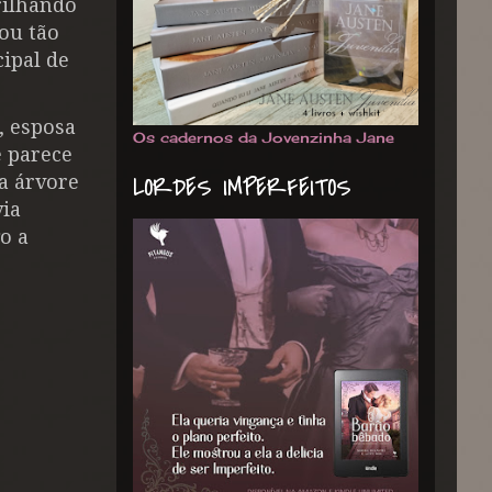
rilhando
cou tão
ipal de
,
esposa
Os cadernos da Jovenzinha Jane
e parece
a árvore
LORDES IMPERFEITOS
via
o a