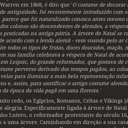
 Warren em 1868, é dito que '
O costume de decorar 
de antiguidade, foi recentemente introduzido com s
e, parece que foi naturalizado conosco antes mesmo 
s dos colonos são descendentes de alemães, a véspera
praticadas na antiga pátria. A árvore de Natal se r
 de acordo com a lenda alemã - vem voando pelo ar 
e todos os tipos de frutas, doces dourados, maçãs, n
m sua família celebrava a véspera de Natal de acor
m Leipsic, do grande reformador, que gostava de c
ostume perverso derivado dos tempos pagãos, ao col
elas para iluminar a mais bela representação infan
s e, assim, para santificar o antigo costume alemã
 da época da vida pagã em uma floresta.'
ito cedo, os Egípcios, Romanos, Celtas e Vikings j
 alegria. Especificamente ligada à árvore de Nata
ho Lutero, o reformador protestante do século 16,
as a uma árvore. Caminhando em direção a sua cas