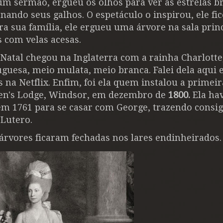
 um sermão,
ergueu os olhos para ver as estrelas b
ando seus galhos. O espetáculo o inspirou,
ele fi
a sua família, ele ergueu uma árvore na sala princ
 com velas acesas.
 Natal chegou na Inglaterra com a rainha Charlotte
guesa, meio mulata, meio branca. Falei dela aqui 
 na Netflix. Enfim, foi ela
quem instalou a primeir
een's Lodge, Windsor, em dezembro de
1800.
Ela ha
em 1761 para se casar com George, trazendo consig
 Lutero.
 árvores ficaram fechadas nos lares endinheirados.