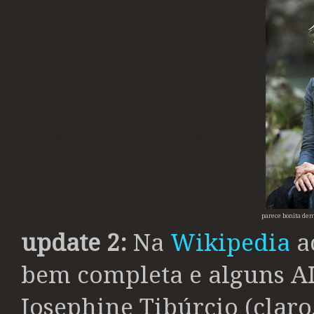
parece bonita dem
update 2:
Na
Wikipedia
a
bem completa e alguns A
Josephine Tibúrcio (claro,