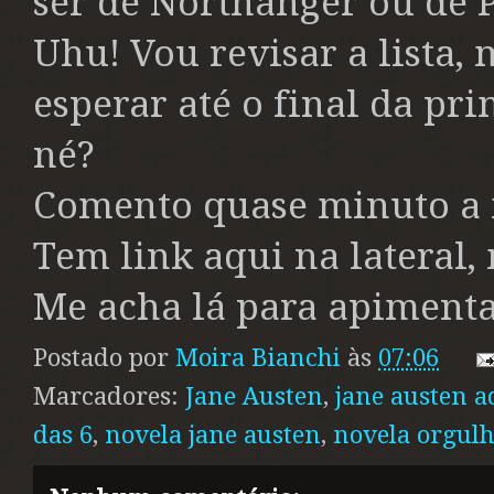
ser de Northanger ou de 
Uhu! Vou revisar a lista,
esperar até o final da pr
né?
Comento quase minuto a 
Tem link aqui na lateral,
Me acha lá para apimenta
Postado por
Moira Bianchi
às
07:06
Marcadores:
Jane Austen
,
jane austen a
das 6
,
novela jane austen
,
novela orgulh