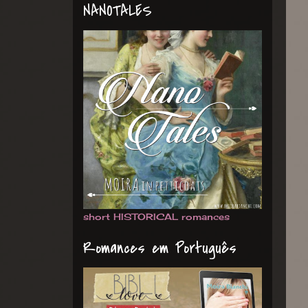
NANOTALES
short HISTORICAL romances
Romances em Português