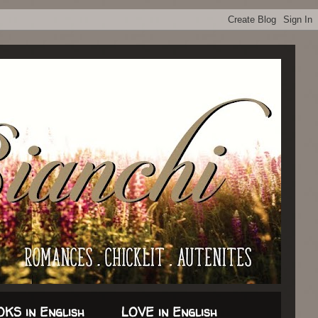
KS in English
LOVE in English