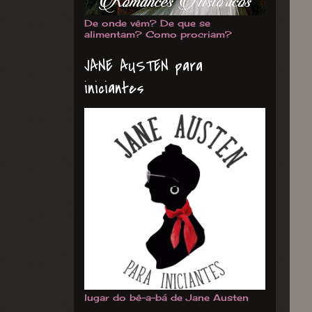
De onde vêm? De que se
alimentam? Como procriam?
JANE AUSTEN para
iniciantes
lugar do bê-a-bá de Jane Austen