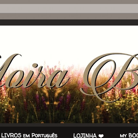
 LIVROS em Português
my BOO
LOJINHA ❤️