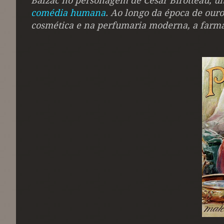
Balzac no personagem de César Birotteau, u
comédia humana
. Ao longo da época de our
cosmética e na perfumaria moderna, a farmá