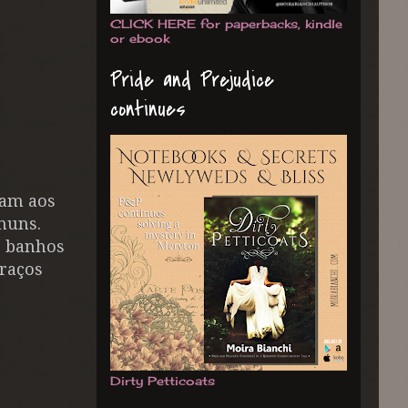
CLICK HERE for paperbacks, kindle
or ebook
Pride and Prejudice
continues
ham aos
muns.
e banhos
braços
Dirty Petticoats