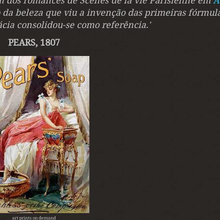
m dos romances de Scènes de la vie Parisienne em
A
o da beleza que viu a invenção das primeiras fórmul
cia consolidou-se como referência.'
PEARS, 1807
art prints on demand