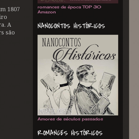
romances de época TOP 30
em 1807
Amazon
iro
NANOCONTOS HISTÓRICOS
a. A
rs são
Amores de séculos passados
ROMANCES HISTÓRICOS