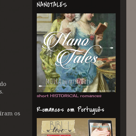
NANOTALES
 do
s.
short HISTORICAL romances
Romances em Português
uíram os