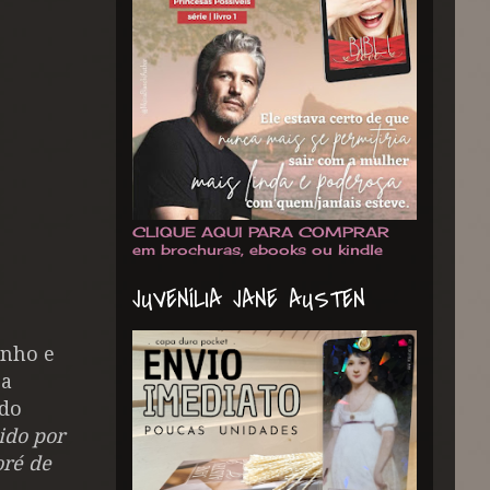
CLIQUE AQUI PARA COMPRAR
em brochuras, ebooks ou kindle
JUVENÍLIA JANE AUSTEN
inho e
ra
 do
ido por
oré de