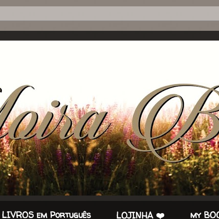
 LIVROS em Português
my BOO
LOJINHA ❤️