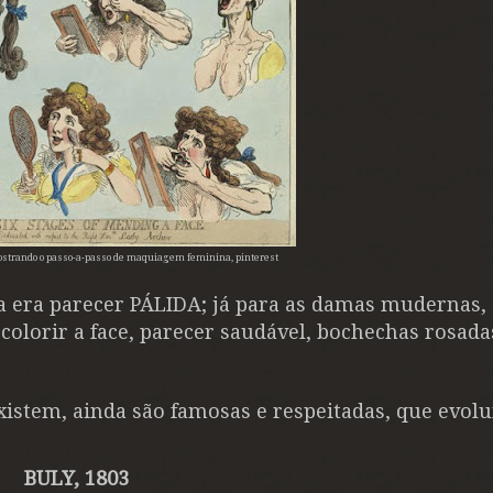
mostrando o passo-a-passo de maquiagem feminina, pinterest
a era parecer PÁLIDA; já
para as damas mudernas,
a colorir a face, parecer saudável, bochechas rosada
xistem, ainda são famosas e respeitadas, que evol
BULY, 1803