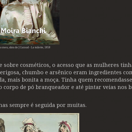
 meu, obra de J Caraud - La toilette, 1858
e sobre cosméticos, o acesso que as mulheres tin
 perigosa, chumbo e arsênico eram ingredientes co
da, mais bonita a moça. Tinha quem recomendass
o corpo de pó branqueador e até pintar veias nos 
mas sempre é seguida por muitas.