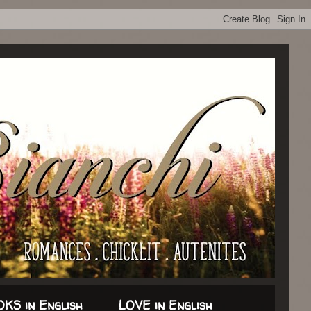
KS in English
LOVE in English