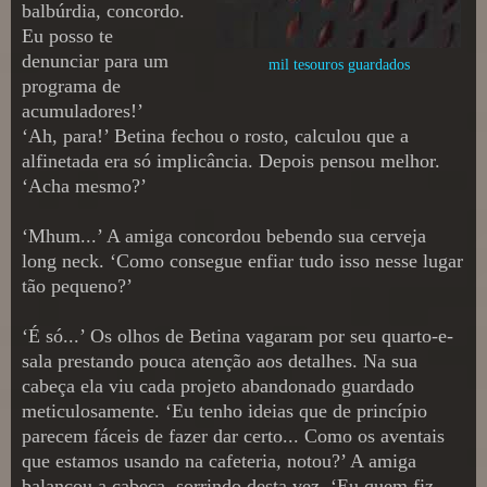
balbúrdia, concordo.
Eu posso te
denunciar para um
mil tesouros guardados
programa de
acumuladores!’
‘Ah, para!’ Betina fechou o rosto, calculou que a
alfinetada era só implicância. Depois pensou melhor.
‘Acha mesmo?’
‘Mhum...’ A amiga concordou bebendo sua cerveja
long neck. ‘Como consegue enfiar tudo isso nesse lugar
tão pequeno?’
‘É só...’ Os olhos de Betina vagaram por seu quarto-e-
sala prestando pouca atenção aos detalhes. Na sua
cabeça ela viu cada projeto abandonado guardado
meticulosamente. ‘Eu tenho ideias que de princípio
parecem fáceis de fazer dar certo... Como os aventais
que estamos usando na cafeteria, notou?’ A amiga
balançou a cabeça, sorrindo desta vez. ‘Eu quem fiz,