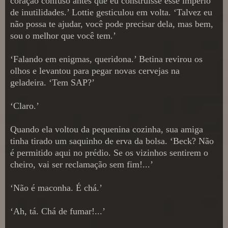
coração confuso antes que eu construísse esse império
de inutilidades.’ Lottie gesticulou em volta. ‘Talvez eu
não possa te ajudar, você pode precisar dela, mas bem,
sou o melhor que você tem.’
‘Falando em enigmas, queridona.’ Betina revirou os
olhos e levantou para pegar novas cervejas na
geladeira. ‘Tem SAP?’
‘Claro.’
Quando ela voltou da pequenina cozinha, sua amiga
tinha tirado um saquinho de erva da bolsa. ‘Beck? Não
é permitido aqui no prédio. Se os vizinhos sentirem o
cheiro, vai ser reclamação sem fim!...’
‘Não é maconha. É chá.’
‘Ah, tá. Chá de fumar!...’