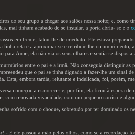
meiros do seu grupo a chegar aos salões nessa noite; e, como 
as, mal tinham acabado de se instalar, a porta abriu- se e o
c
ssos em frente, falou-lhe de imediato. Ele estava preparado p
 linha reta e a aproximar-se e retribuir-lhe o cumprimento, ap
io para Anne; ela não via os seus olhares e sentia-se disposta 
rmúrios entre o pai e a irmã. Não conseguia distinguir as p
reendeu que o pai se tinha dignado a fazer-lhe um sinal de 
a. Esta, embora tardia, relutante e indelicada, foi, porém, m
versa começou a esmorecer e, por fim, ela ficou à espera de 
pente, com renovada vivacidade, com um pequeno sorriso e algu
tenha sofrido com o choque, sobretudo por ter dominado os ne
or! - E ele passou a mão pelos olhos, como se a recordação fo