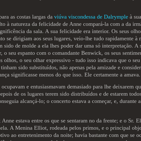
para as costas largas da
viúva viscondessa de Dalrymple
à sua
ulto à natureza da felicidade de Anne compará-la com a da irm
nificência da sala. A sua felicidade era interior. Os seus olh
to se dirigiam aos seus lugares, veio-lhe tudo rapidamente à 
 sido de molde a ela lhes poder dar uma só interpretação. A 
 o seu espanto com o comandante Benwick, os seus sentimento
 olhos, o seu olhar expressivo - tudo isso indicava que o seu 
e tinham sido substituídos, não apenas pela amizade e conside
ança significasse menos do que isso. Ele certamente a amava.
a ocupavam e entusiasmavam demasiado para lhe deixarem qual
epois de os lugares terem sido distribuídos e de estarem todos
onseguia alcançá-lo; o concerto estava a começar, e, durante
 Anne estava entre os que se sentaram no da frente; e o Sr. 
ela. A Menina Elliot, rodeada pelos primos, e o principal obje
eptivo ao entretenimento da noite; havia bastante com que se 