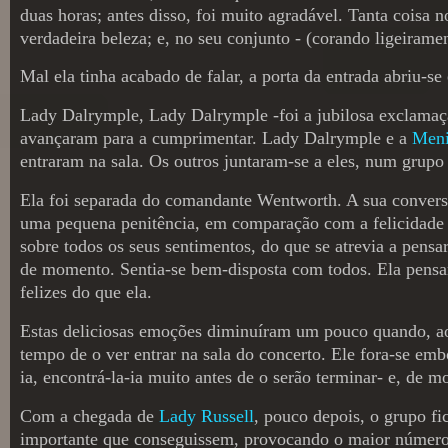
duas horas; antes disso, foi muito agradável. Tanta coisa
verdadeira beleza; e, no seu conjunto - (corando ligeiram
Mal ela tinha acabado de falar, a porta da entrada abriu-s
Lady Dalrymple, Lady Dalrymple -foi a jubilosa exclamaçã
avançaram para a cumprimentar. Lady Dalrymple e a
Meni
entraram na sala. Os outros juntaram-se a eles, num grupo
Ela foi separada do comandante Wentworth. A sua conversa 
uma pequena penitência, em comparação com a felicidade q
sobre todos os seus sentimentos, do que se atrevia a pensa
de momento. Sentia-se bem-disposta com todos. Ela pensar
felizes do que ela.
Estas deliciosas emoções diminuíram um pouco quando, ao 
tempo de o ver entrar na sala do concerto. Ele fora-se emb
ia, encontrá-la-ia muito antes de o serão terminar- e, de
Com a chegada de
Lady Russell
, pouco depois, o grupo fi
importante que conseguissem, provocando o maior número 