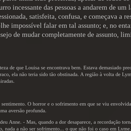
urro incessante das pessoas a andarem de um l
essionada, satisfeita, confusa, e começava a re
e impossível falar em tal assunto; e, no enta
esejo de mudar completamente de assunto, lim
erteza de que Louisa se encontrava bem. Estava demasiado pre
co, ela não teria sido tão obstinada. A região à volta de Lym
iradas.
sentimento. O horror e o sofrimento em que se viu envolvida...
uma aversão profunda.
deu Anne. - Mas, quando a dor desaparece, a recordação torn
nto, nada a não ser sofrimento... o que não foi o caso em Lym