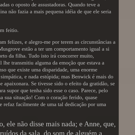
radas o oposto de assustadoras. Quando teve a
na não fazia a mais pequena idéia de que ele seria
m feitio.
m felizes, e alegro-me por terem as circunstâncias a
 Musgrove estão a ter um comportamento igual a si
to da filha. Tudo isto irá concorrer muito,
al lhe transmitiu alguma da emoção que estava a
penso que existe uma disparidade, uma enorme
impática, e nada estúpida; mas Benwick é mais do
 apaixonara. Se tivesse sido o efeito da gratidão, se
ara supor que tenha sido esse o caso. Parece, pelo
a sua situação! Com o coração ferido, quase
e refaz facilmente de uma tal dedicação por uma
o, ele não disse mais nada; e Anne, que,
 ruídos da sala, do som de alguém a