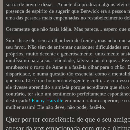
sorria de novo e dizia: - Aquele dia produziu alguns efei
presença de espírito de sugerir que Benwick era a pessoa 
uma das pessoas mais empenhadas no restabelecimento del
Certamente que não fazia idéia. Mas parece... espero que 
Sim -disse ele, sem a olhar bem de frente-, mas acho que 
seu favor. Não têm de enfrentar quaisquer dificuldades e
próprios, muito decente e generosamente, unicamente ansio
muitíssimo para a sua felicidade; talvez mais do que... F
enrubescer o rosto de Anne e a fazê-la olhar para o chão.
disparidade, e numa questão tão essencial como a mental
que isso. Ele é um homem inteligente e culto... e confesso
ele tivesse aprendido a amá-la porque acreditava que ela o 
contrário, ter sido um sentimento perfeitamente espontân
destroçado!
Fanny Harville
era uma criatura superior; e o
mulher assim! Ele não deve, não pode, fazê-lo.
Quer por ter consciência de que o seu amigo
apesar da voz emocionada com que a última p