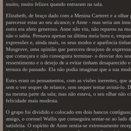
muito, muito felizes quando entraram na sala.
Elizabeth, de braço dado com a Menina Carteret e a olhar 
parecesse estar ao seu alcance; e Anne - mas seria um ins
outra era afeto generoso. Anne não viu, não reparou na mag
não o sabia. Pensava apenas na última meia hora e, enquan
expressões e, ainda mais, os seus modos e aparência tinham
Musgrove, uma opinião que parecera desejoso de expressar,
que começara e não conseguira terminar- o desviar dos seus
ressentimento e o desejo de a evitar tinham desaparecido 
ternura do passado. Ela não podia imaginar que a sua mud
Estes eram os pensamentos, com as visões inerentes, que 
sem o ver sequer de relance, sem sequer tentar avistá-lo. D
na mesma parte da sala; mas não estava, o seu olhar não c
felicidade mais modesta.
O grupo foi dividido e colocado em dois bancos contíguos;
amigo, o coronel Wallis que conseguira sentar-se ao lado d
satisfeita. O espírito de Anne sentia-se extremamente rec