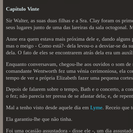
Capítulo
Vinte
Sir Walter, as suas duas filhas e a Sra. Clay foram os pri
seus lugares junto de uma das lareiras da sala octogonal. M
Anne era quem estava mais próxima dele e, dando alguns pa
mas o meigo - Como está?- dela levou-o a desviar-se da sua
dela. O fato de eles se encontrarem atrás dela era um auxíl
Enquanto conversavam, chegou-lhe aos ouvidos o som de mu
comandante Wentworth fez uma vénia cerimoniosa, ela comp
tempo de ver a própria Elizabeth fazer uma pequena cortesi
Depois de falarem sobre o tempo, Bath e o concerto, a con
o fez; não parecia ter pressa de se afastar dela; e, de re
Mal a tenho visto desde aquele dia em
Lyme
. Receio que 
Ela garantiu-lhe que não tinha.
Foi uma ocasião assustadora - disse ele -, um dia assustad