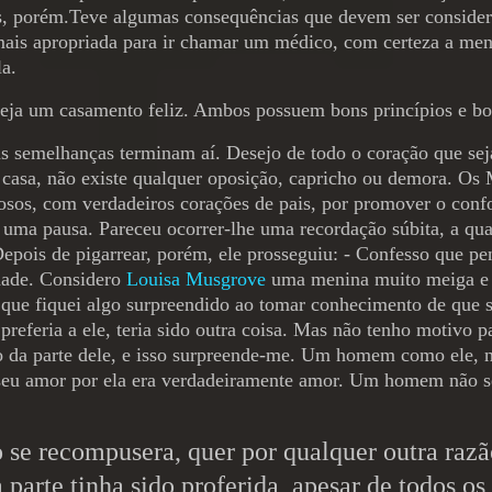
tos, porém.Teve algumas consequências que devem ser conside
mais apropriada para ir chamar um médico, com certeza a meni
a.
seja um casamento feliz. Ambos possuem bons princípios e bo
as semelhanças terminam aí. Desejo de todo o coração que seja
m casa, não existe qualquer oposição, capricho ou demora. Os
sos, com verdadeiros corações de pais, por promover o confor
ez uma pausa. Pareceu ocorrer-lhe uma recordação súbita, a qu
 Depois de pigarrear, porém, ele prosseguiu: - Confesso que 
idade. Considero
Louisa Musgrove
uma menina muito meiga e s
 que fiquei algo surpreendido ao tomar conhecimento de que se
preferia a ele, teria sido outra coisa. Mas não tenho motivo p
eo da parte dele, e isso surpreende-me. Um homem como ele, n
 seu amor por ela era verdadeiramente amor. Um homem não s
 se recompusera, quer por qualquer outra razã
arte tinha sido proferida, apesar de todos os