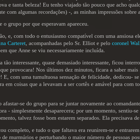
 nova e tanta beleza! Eu tenho viajado tão pouco que acho qua
ente com algumas recordações) -, as minhas impressões sobre a
e e o grupo por que esperavam apareceu.
o, e, com todo o entusiasmo compatível com uma ansiosa eleg
na Carteret
, acompanhadas pelo Sr. Elliot e pelo
coronel Wall
 em que Anne se viu necessariamente incluída.
tão interessante, quase demasiado interessante, ficou interr
ue provocara! Nos últimos dez minutos, ficara a saber mais s
r! E, com uma tumultuosa sensação de felicidade, dedicou- se 
a em coisas que a levavam a ser cortês e amável para com tod
afastar-se do grupo para se juntar novamente ao comandante W
ora - simplesmente desaparecera; por um momento, sentiu-se t
 momento, talvez fosse bom estarem separados. Ela precisava 
cou completo, e tudo o que faltava era reunirem-se e entrarem
de murmúrios e perturbando o maior número de pessoas possí