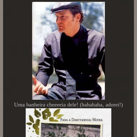
Uma banheira cheeeeia dele! (hahahaha, adorei!)