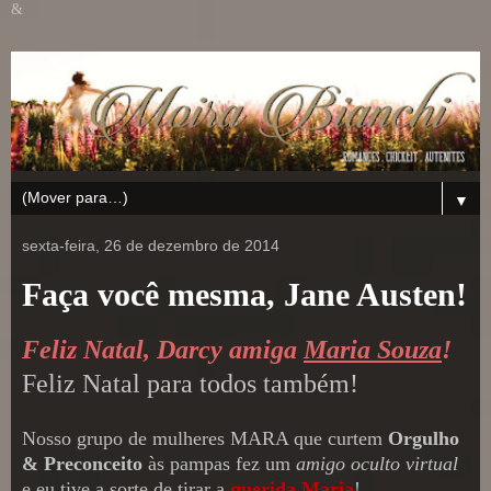
&
▼
sexta-feira, 26 de dezembro de 2014
Faça você mesma, Jane Austen!
Feliz Natal, Darcy amiga
Maria Souza
!
Feliz Natal para todos também!
Nosso grupo de mulheres MARA que curtem
Orgulho
& Preconceito
às pampas fez um
amigo oculto virtual
e eu tive a sorte de tirar a
querida Maria
!